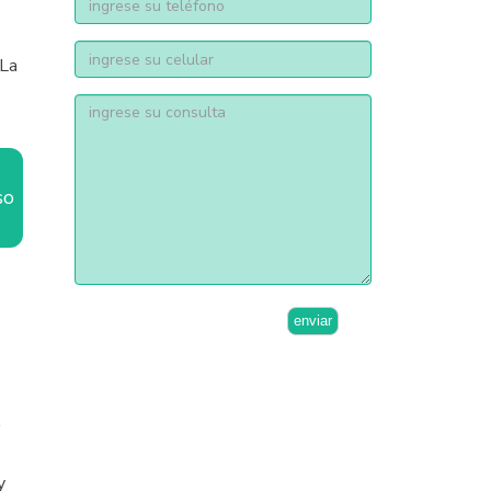
telÃ©fono
 La
consulta
so
enviar
y