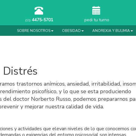
4475-5701
pedi tu turno
(11)
SOBRE NOSOTROS
OBESIDAD
ANOREXIA Y BULIMIA
 Distrés
os trastornos anímicos, ansiedad, irritabilidad, insom
rendimiento psicofísico, y lo que se esta produciendo
as del doctor Norberto Russo, podemos prepararnos par
prevenir y mejorar nuestra calidad de vida.
ciones y actividades que elevan niveles de lo que conocemos c
 demandas o exigencias del entorno psicosocial son intensas,