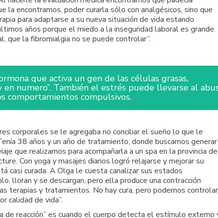
. Al hacerle la evaluación médica encontramos que padecía
que la encontramos, poder curarla sólo con analgésicos, sino que
rapia para adaptarse a su nueva situación de vida estando
timos años porque el miedo a la inseguridad laboral es grande.
l, que la fibromialgia no se puede controlar”.
ormona que activa un gen de las células grasas,
y en numero”. También el estrés puede llevarse al abu
ros comportamientos compulsivos.
res corporales se le agregaba no conciliar el sueño lo que le
“Tenía 38 años y un año de tratamiento, donde buscamos generar
iaje que realizamos para acompañarla a un spa en la provincia de
ture. Con yoga y masajes diarios logró relajarse y mejorar su
tá casi curada. A Olga le cuesta canalizar sus estados
o, lloran y se descargan, pero ella produce una contracción
tas terapias y tratamientos. No hay cura, pero podemos controlar
r calidad de vida”.
ma de reacción” es cuando el cuerpo detecta el estímulo externo 