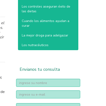
Los controles aseguran éxito de
las dietas
Cuando los alimentos ayudan a
 el
curar
s.
La mejor droga para adelgazar
cir
Los nutracéuticos
Envianos tu consulta
el
nombre
 de
Email
address
telfono