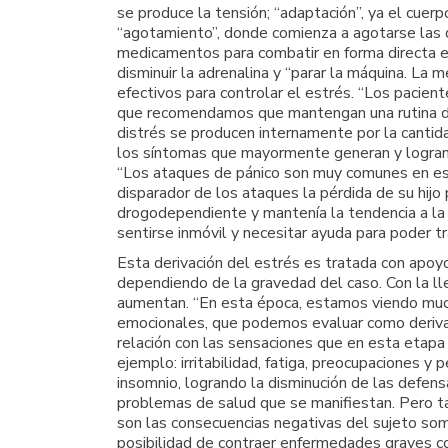
se produce la tensión; “adaptación”, ya el cuer
“agotamiento”, donde comienza a agotarse las d
medicamentos para combatir en forma directa es
disminuir la adrenalina y “parar la máquina. La 
efectivos para controlar el estrés. “Los pacien
que recomendamos que mantengan una rutina de 
distrés se producen internamente por la canti
los síntomas que mayormente generan y logran m
“Los ataques de pánico son muy comunes en e
disparador de los ataques la pérdida de su hijo
drogodependiente y mantenía la tendencia a la
sentirse inmóvil y necesitar ayuda para poder t
Esta derivación del estrés es tratada con apoyo
dependiendo de la gravedad del caso. Con la ll
aumentan. “En esta época, estamos viendo muc
emocionales, que podemos evaluar como derivaci
relación con las sensaciones que en esta etapa
ejemplo: irritabilidad, fatiga, preocupaciones 
insomnio, logrando la disminución de las defensa
problemas de salud que se manifiestan. Pero ta
son las consecuencias negativas del sujeto so
posibilidad de contraer enfermedades graves com