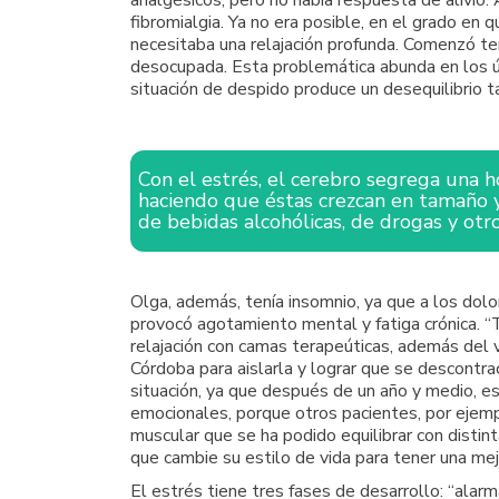
analgésicos, pero no había respuesta de alivio
fibromialgia. Ya no era posible, en el grado en 
necesitaba una relajación profunda. Comenzó te
desocupada. Esta problemática abunda en los úl
situación de despido produce un desequilibrio ta
Con el estrés, el cerebro segrega una h
haciendo que éstas crezcan en tamaño 
de bebidas alcohólicas, de drogas y ot
Olga, además, tenía insomnio, ya que a los dolo
provocó agotamiento mental y fatiga crónica. 
relajación con camas terapeúticas, además del v
Córdoba para aislarla y lograr que se descontrac
situación, ya que después de un año y medio, es
emocionales, porque otros pacientes, por ejempl
muscular que se ha podido equilibrar con distin
que cambie su estilo de vida para tener una mejo
El estrés tiene tres fases de desarrollo: “alar