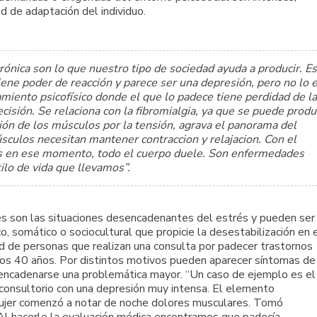
d de adaptación del individuo.
 crónica son lo que nuestro tipo de sociedad ayuda a producir. Es
ene poder de reacción y parece ser una depresión, pero no lo e
tamiento psicofísico donde el que lo padece tiene perdidad de la
isión. Se relaciona con la fibromialgia, ya que se puede produ
ción de los músculos por la tensión, agrava el panorama del
culos necesitan mantener contraccion y relajacion. Con el
ces en ese momento, todo el cuerpo duele. Son enfermedades
ilo de vida que llevamos”.
s son las situaciones desencadenantes del estrés y pueden ser
co, somático o sociocultural que propicie la desestabilización en 
ad de personas que realizan una consulta por padecer trastornos
a los 40 años. Por distintos motivos pueden aparecer síntomas de
sencadenarse una problemática mayor. “Un caso de ejemplo es el
consultorio con una depresión muy intensa. El elemento
 mujer comenzó a notar de noche dolores musculares. Tomó