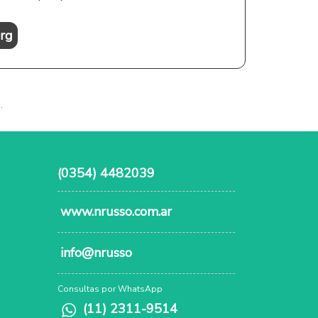
rg
.
(0354) 4482039
www.nrusso.com.ar
info@nrusso
Consultas por WhatsApp
(11) 2311-9514