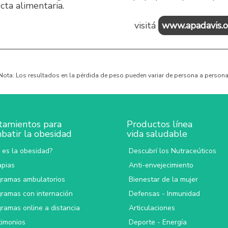
cta alimentaria.
visitá
www.apadavis.o
Nota: Los resultados en la pérdida de peso pueden variar de persona a persona
tamientos para
Productos línea
batir la obesidad
vida saludable
 es la obesidad?
Descubrí los Nutraceúticos
apias
Anti-envejecimiento
gramas ambulatorios
Bienestar de la mujer
gramas con internación
Defensas - Inmunidad
ramas online a distancia
Articulaciones
timonios
Deporte - Energía