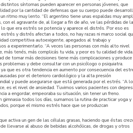
 distintos síntomas pueden aparecer en personas jóvenes, que
idad por la cantidad de defensas que su cuerpo puede desarroll
un ritmo muy lento. “El argentino tiene unas espaldas muy ampl
con el agravante de, al llegar a fin de año, ve las pérdidas de l
lo que era estrés se potencia y aparece el distrés. Por eso es
 estrés y distrés afectan a todos, no hay razas ni marco social q
lidad competitiva autoexigente, apegados al trabajo y
os a experimentarlo. “A veces las personas con más alto nivel
 más tenés, más complicás tu vida, y peor es tu calidad de vida
d de tomar más decisiones tiene más complicaciones y produce
s problemas y debe consultar con un psicólogo o psiquiatra.
 ya que es otra tendencia en aumento por consecuencia del estr
usadas por el deterioro cardiológico y la alta presión
ndial y puede asegurarse que está generada por el estrés. “A l
ce, es el nivel de ansiedad. Tuvimos varios pacientes con depres
cia a engordar, empeoraba su situación, sin tener un freno.
 gimnasia todos los días, sumamos la rutina de practicar yoga y
erados, porque el mismo estrés hace que se produzcan
que activa un gen de las células grasas, haciendo que éstas crez
e llevarse al abuso de bebidas alcohólicas, de drogas y otros