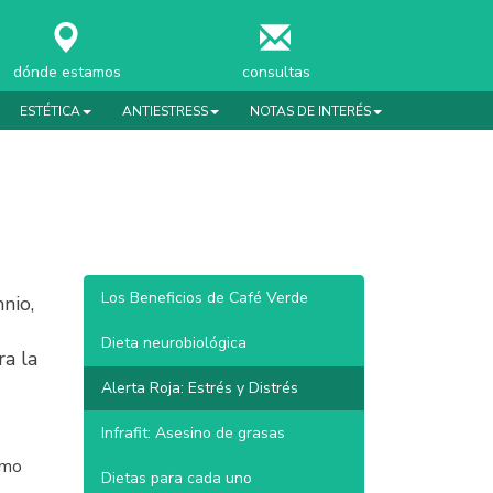
dónde estamos
consultas
ESTÉTICA
ANTIESTRESS
NOTAS DE INTERÉS
Los Beneficios de Café Verde
nio,
Dieta neurobiológica
a la
Alerta Roja: Estrés y Distrés
Infrafit: Asesino de grasas
omo
Dietas para cada uno