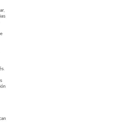
ar,
ias
a
ue
.
és.
os
ión
can