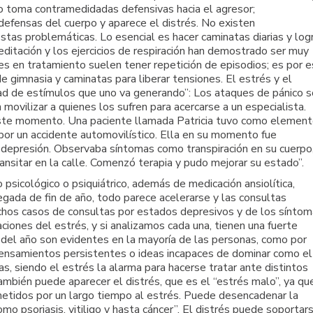
po toma contramedidadas defensivas hacia el agresor;
efensas del cuerpo y aparece el distrés. No existen
tas problemáticas. Lo esencial es hacer caminatas diarias y log
meditación y los ejercicios de respiración han demostrado ser muy
tes en tratamiento suelen tener repetición de episodios; es por 
gimnasia y caminatas para liberar tensiones. El estrés y el
dad de estímulos que uno va generando”: Los ataques de pánico 
ovilizar a quienes los sufren para acercarse a un especialista.
ste momento. Una paciente llamada Patricia tuvo como elemen
 por un accidente automovilístico. Ella en su momento fue
 depresión. Observaba síntomas como transpiración en su cuerpo
ransitar en la calle. Comenzó terapia y pudo mejorar su estado”.
 psicológico o psiquiátrico, además de medicación ansiolítica,
egada de fin de año, todo parece acelerarse y las consultas
hos casos de consultas por estados depresivos y de los sínto
ones del estrés, y si analizamos cada una, tienen una fuerte
 del año son evidentes en la mayoría de las personas, como por
y pensamientos persistentes o ideas incapaces de dominar como el
s, siendo el estrés la alarma para hacerse tratar ante distintos
mbién puede aparecer el distrés, que es el “estrés malo”, ya qu
metidos por un largo tiempo al estrés. Puede desencadenar la
o psoriasis, vitiligo y hasta cáncer”. El distrés puede soportar