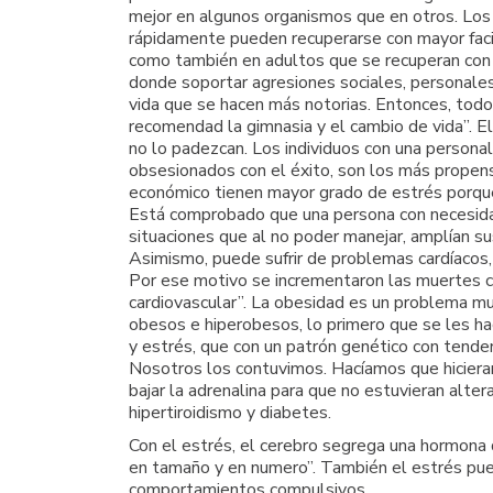
mejor en algunos organismos que en otros. Los
rápidamente pueden recuperarse con mayor facil
como también en adultos que se recuperan con 
donde soportar agresiones sociales, personales, 
vida que se hacen más notorias. Entonces, todo 
recomendad la gimnasia y el cambio de vida”. El
no lo padezcan. Los individuos con una persona
obsesionados con el éxito, son los más propens
económico tienen mayor grado de estrés porque,
Está comprobado que una persona con necesida
situaciones que al no poder manejar, amplían su
Asimismo, puede sufrir de problemas cardíacos,
Por ese motivo se incrementaron las muertes ca
cardiovascular”. La obesidad es un problema mu
obesos e hiperobesos, lo primero que se les ha
y estrés, que con un patrón genético con tenden
Nosotros los contuvimos. Hacíamos que hicieran
bajar la adrenalina para que no estuvieran alt
hipertiroidismo y diabetes.
Con el estrés, el cerebro segrega una hormona 
en tamaño y en numero”. También el estrés pued
comportamientos compulsivos.