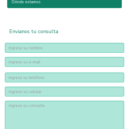
Dónde estamos
Envianos tu consulta
nombre
Email
address
telfono
telÃ©fono
consulta